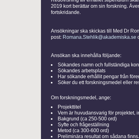
2019 kort berättar om sin forskning. Äve
fortskridande.
Ansökningar ska skickas till Med Dr Ro
post:
Romana.Stehlik@akademiska.se
o
Ansökan ska innehålla följande:
Sökandes namn och fullständiga konta
Sökandes arbetsplats
Har sökande erhållit pengar från fören
Söker du ett forskningsmedel eller r
Om forskningsmedel, ange:
Projekttitel
Vem är huvudansvarig för projektet, in
Bakgrund (ca 250-500 ord)
Syfte och frågeställning
Metod (ca 300-600 ord)
Preliminära resultat om sådana finns