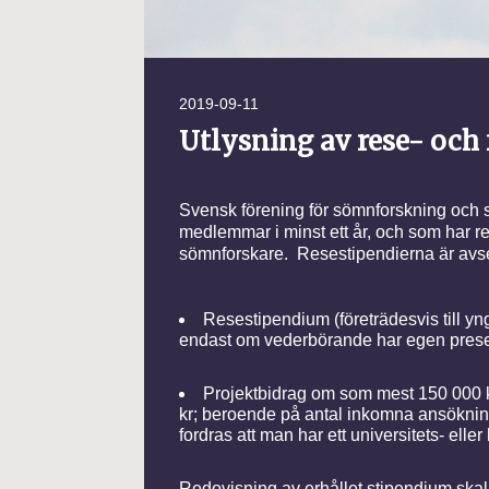
2019-09-11
Utlysning av rese- och
Svensk förening för sömnforskning och 
medlemmar i minst ett år, och som har re
sömnforskare. Resestipendierna är avse
Resestipendium (företrädesvis till yn
endast om vederbörande har egen present
Projektbidrag om som mest 150 000 kr
kr; beroende på antal inkomna ansökning
fordras att man har ett universitets- ell
Redovisning av erhållet stipendium skall 