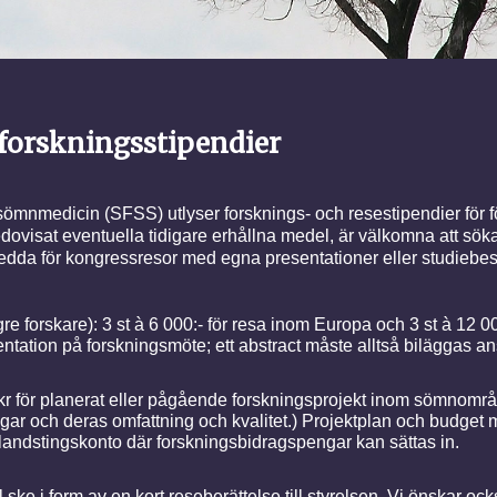
 forskningsstipendier
sömnmedicin (SFSS) utlyser forsknings- och resestipendier för 
dovisat eventuella tidigare erhållna medel, är välkomna att söka
dda för kongressresor med egna presentationer eller studiebes
gre forskare): 3 st à 6 000:- för resa inom Europa och 3 st à 12 
ation på forskningsmöte; ett abstract måste alltså biläggas a
 för planerat eller pågående forskningsprojekt inom sömnområdet
ar och deras omfattning och kvalitet.) Projektplan och budget m
er landstingskonto där forskningsbidragspengar kan sättas in.
ske i form av en kort reseberättelse till styrelsen. Vi önskar o