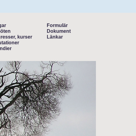
gar
Formulär
öten
Dokument
resser, kurser
Länkar
tationer
ndier