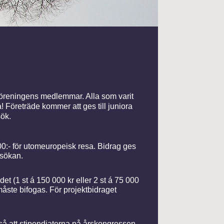
föreningens medlemmar. Alla som varit
! Företräde kommer att ges till juniora
ök.
000:- för utomeuropeisk resa. Bidrag ges
nsökan.
 (1 st á 150 000 kr eller 2 st á 75 000
åste bifogas. För projektbidraget
ckså att stipendiaterna på årskongressen