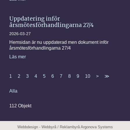
Uppdatering inför
årsmötesförhandlingarna 27/4
2026-03-27
Hemsidan är nu uppdaterad men dokument inför
årsmötesförhandlingarna 27/4
Läs mer
1
2
3
4
5
6
7
8
9
10
>
≫
Alla
112 Objekt
Webbdesign
-
Webbyrå
/
Reklambyrå
Argonova Systems