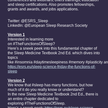
and sleep certifications. Also promotes fellowships,
grants and awards, and jobs applications.
Twitter: @ESRS_Sleep
LinkedIn: @European Sleep Research Society
Version 1
Interested in learning more
on #TheFunctionsOfSleep?
Here's a sneek peek into this fundamental chapter of
the Sleep Medicine Textbook 2nd Ed. which dives into
topics
like #insomnia #daytimesleepiness #memory #plasticity 
https://esrs.eu/sleep-science-friday-the-functions-of-
sleep
Version 2
We know that #sleep has many functions, but how
much of it do you really know or understand?
In the new Sleep Medicine Textbook 2nd Ed., there is
an entire chapter dedicated to
exploring #TheFunctionsOfSleep.
Here's a sneek peek:
https://esrs.eu/sleep-science-