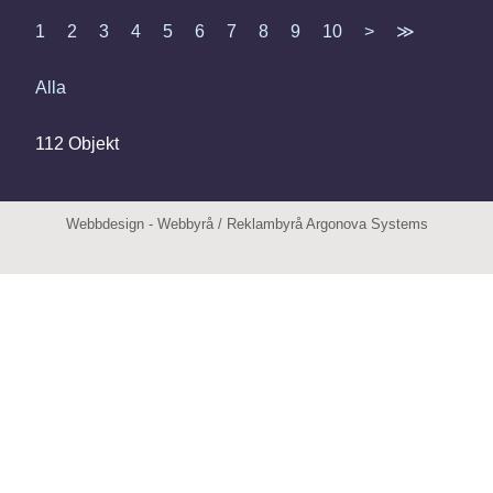
1
2
3
4
5
6
7
8
9
10
>
≫
Alla
112 Objekt
Webbdesign
-
Webbyrå
/
Reklambyrå
Argonova Systems