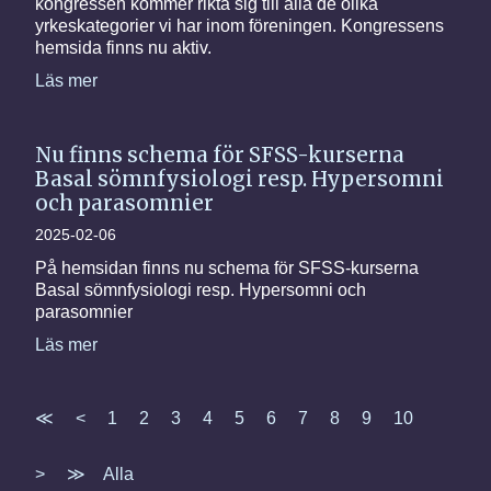
kongressen kommer rikta sig till alla de olika
yrkeskategorier vi har inom föreningen. Kongressens
hemsida finns nu aktiv.
Läs mer
Nu finns schema för SFSS-kurserna
Basal sömnfysiologi resp. Hypersomni
och parasomnier
2025-02-06
På hemsidan finns nu schema för SFSS-kurserna
Basal sömnfysiologi resp. Hypersomni och
parasomnier
Läs mer
≪
<
1
2
3
4
5
6
7
8
9
10
>
≫
Alla