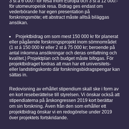
3 st à 6 000:- för resa inom Europa och 3 st à 12 000:-
för utomeuropeisk resa. Bidrag ges endast om
vederbörande har egen presentation på
forskningsmöte; ett abstract måste alltså biläggas
ansökan.
Projektbidrag om som mest 150 000 kr för planerat
eller pågående forskningsprojekt inom sömnområdet
(1 st á 150 000 kr eller 2 st á 75 000 kr; beroende på
antal inkomna ansökningar och deras omfattning och
kvalitet.) Projektplan och budget måste bifogas. För
projektbidraget fordras att man har ett universitets-
eller landstingskonto där forskningsbidragspengar kan
sättas in.
Redovisning av erhållet stipendium skall ske i form av
en kort reseberättelse till styrelsen. Vi önskar också att
stipendiaterna på årskongressen 2019 kort berättar
om sin forskning. Även från den som erhåller ett
projektbidrag önskar vi en redogörelse under 2019
över projektets fortskridande.