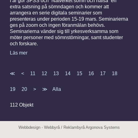
I år gör SFSS och ”Nätverket sömn och hälsa” en
extra satsning på sömndagen och kommer att
arrangera en serie digitala seminarier som
presenteras under perioden 15-19 mars. Seminarierna
ges på zoom och ingen föranmälan behövs.
Seminarierna vänder sig till yrkesverksamma som
möter personer med sömnstörningar, samt studenter
och forskare.
Läs mer
≪
<
11
12
13
14
15
16
17
18
19
20
>
≫
Alla
112 Objekt
Webbdesign
-
Webbyrå
/
Reklambyrå
Argonova Systems