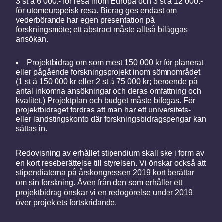
3 st à 6 000:- för resa inom Europa och 3 st à 12 000:-
för utomeuropeisk resa. Bidrag ges endast om
vederbörande har egen presentation på
forskningsmöte; ett abstract måste alltså biläggas
ansökan.
Projektbidrag om som mest 150 000 kr för planerat
eller pågående forskningsprojekt inom sömnområdet
(1 st á 150 000 kr eller 2 st á 75 000 kr; beroende på
antal inkomna ansökningar och deras omfattning och
kvalitet.) Projektplan och budget måste bifogas. För
projektbidraget fordras att man har ett universitets-
eller landstingskonto där forskningsbidragspengar kan
sättas in.
Redovisning av erhållet stipendium skall ske i form av
en kort reseberättelse till styrelsen. Vi önskar också att
stipendiaterna på årskongressen 2019 kort berättar
om sin forskning. Även från den som erhåller ett
projektbidrag önskar vi en redogörelse under 2019
över projektets fortskridande.