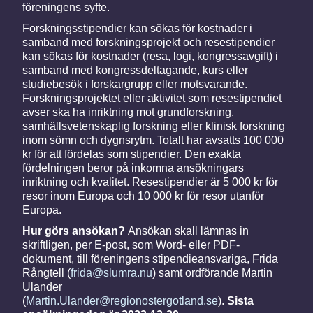
föreningens syfte.
Forskningsstipendier kan sökas för kostnader i
samband med forskningsprojekt och resestipendier
kan sökas för kostnader (resa, logi, kongressavgift) i
samband med kongressdeltagande, kurs eller
studiebesök i forskargrupp eller motsvarande.
Forskningsprojektet eller aktivitet som resestipendiet
avser ska ha inriktning mot grundforskning,
samhällsvetenskaplig forskning eller klinisk forskning
inom sömn och dygnsrytm. Totalt har avsatts 100 000
kr för att fördelas som stipendier. Den exakta
fördelningen beror på inkomna ansökningars
inriktning och kvalitet. Resestipendier är 5 000 kr för
resor inom Europa och 10 000 kr för resor utanför
Europa.
Hur görs ansökan?
Ansökan skall lämnas in
skriftligen, per E-post, som Word- eller PDF-
dokument, till föreningens stipendieansvariga, Frida
Rångtell (
frida@slumra.nu
) samt ordförande Martin
Ulander
(
Martin.Ulander@regionostergotland.se
).
Sista