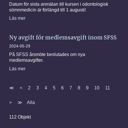
Datum för sista anmälan till kursen i odontologisk
sömnmedicin är förlängd till 1 augusti!
Läs mer
Ny avgift för medlemsavgift inom SFSS
2024-05-29
På SFSS årsmöte beslutades om nya
medlemsavgifter.
Läs mer
≪
<
2
3
4
5
6
7
8
9
10
11
>
≫
Alla
112 Objekt