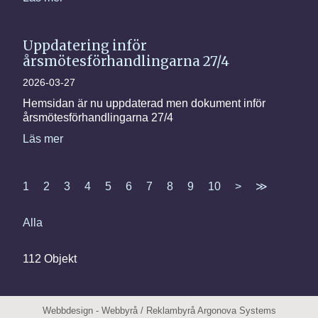
Uppdatering inför
årsmötesförhandlingarna 27/4
2026-03-27
Hemsidan är nu uppdaterad men dokument inför
årsmötesförhandlingarna 27/4
Läs mer
1
2
3
4
5
6
7
8
9
10
>
≫
Alla
112 Objekt
Webbdesign
-
Webbyrå
/
Reklambyrå
Argonova Systems