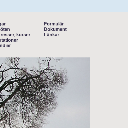
gar
Formulär
öten
Dokument
resser, kurser
Länkar
tationer
ndier