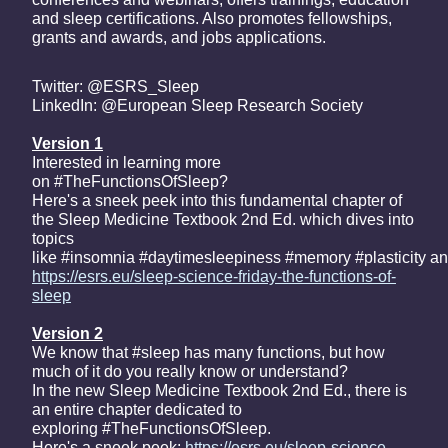
and sleep certifications. Also promotes fellowships,
grants and awards, and jobs applications.
Twitter: @ESRS_Sleep
LinkedIn: @European Sleep Research Society
Version 1
Interested in learning more
on #TheFunctionsOfSleep?
Here's a sneek peek into this fundamental chapter of
the Sleep Medicine Textbook 2nd Ed. which dives into
topics
like #insomnia #daytimesleepiness #memory #plasticity 
https://esrs.eu/sleep-science-friday-the-functions-of-
sleep
Version 2
We know that #sleep has many functions, but how
much of it do you really know or understand?
In the new Sleep Medicine Textbook 2nd Ed., there is
an entire chapter dedicated to
exploring #TheFunctionsOfSleep.
Here's a sneek peek:
https://esrs.eu/sleep-science-