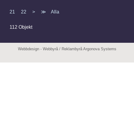
21
22
>
≫
Alla
112 Objekt
Webbdesign
-
Webbyrå
/
Reklambyrå
Argonova Systems