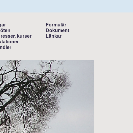
gar
Formulär
öten
Dokument
resser, kurser
Länkar
tationer
ndier