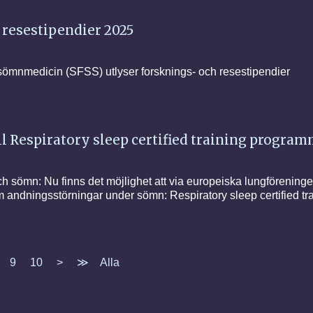
 resestipendier 2025
sömnmedicin (SFSS) utlyser forsknings- och resestipendier
ill Respiratory sleep certified training progra
och sömn: Nu finns det möjlighet att via europeiska lungförenin
nom andningsstörningar under sömn: Respiratory sleep certified 
9
10
>
≫
Alla