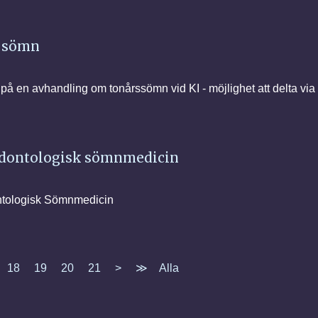
 sömn
å en avhandling om tonårssömn vid KI - möjlighet att delta vi
Odontologisk sömnmedicin
ontologisk Sömnmedicin
18
19
20
21
>
≫
Alla