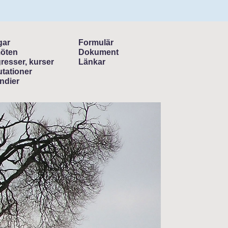
gar
Formulär
öten
Dokument
resser, kurser
Länkar
tationer
ndier