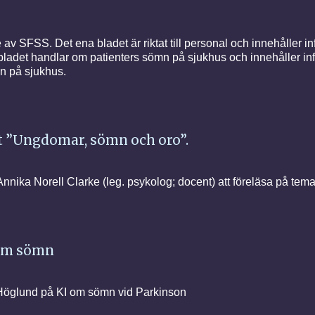
 av SFSS. Det ena bladet är riktat till personal och innehåller i
 bladet handlar om patienters sömn på sjukhus och innehåller i
mn på sjukhus.
at ”Ungdomar, sömn och oro”.
nnika Norell Clarke (leg. psykolog; docent) att föreläsa på te
nom sömn
 Höglund på KI om sömn vid Parkinson