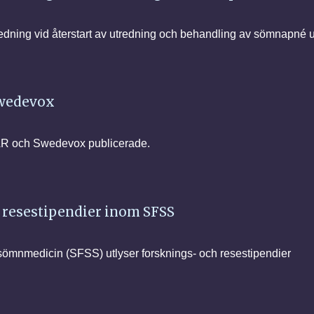
ledning vid återstart av utredning och behandling av sömnapné
Swedevox
SAR och Swedevox publicerade.
 resestipendier inom SFSS
sömnmedicin (SFSS) utlyser forsknings- och resestipendier