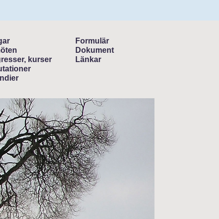
gar
Formulär
öten
Dokument
resser, kurser
Länkar
tationer
ndier