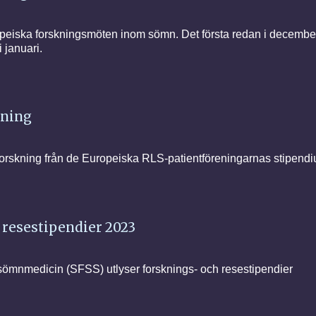
uropeiska forskningsmöten inom sömn. Det första redan i december
 januari.
kning
forskning från de Europeiska RLS-patientföreningarnas stipendiu
 resestipendier 2023
sömnmedicin (SFSS) utlyser forsknings- och resestipendier