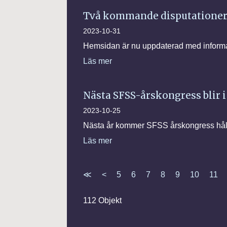
Två kommande disputatione
2023-10-31
Hemsidan är nu uppdaterad med inform
Läs mer
Nästa SFSS-årskongress blir 
2023-10-25
Nästa år kommer SFSS årskongress håll
Läs mer
≪
<
5
6
7
8
9
10
11
112 Objekt