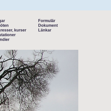
gar
Formulär
öten
Dokument
resser, kurser
Länkar
tationer
ndier