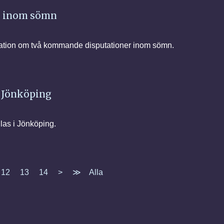
r inom sömn
ation om två kommande disputationer inom sömn.
i Jönköping
as i Jönköping.
12
13
14
>
≫
Alla